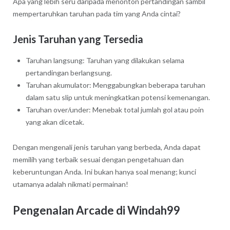
Apa yang lebih seru daripada menonton pertandingan sambil
mempertaruhkan taruhan pada tim yang Anda cintai?
Jenis Taruhan yang Tersedia
Taruhan langsung: Taruhan yang dilakukan selama
pertandingan berlangsung.
Taruhan akumulator: Menggabungkan beberapa taruhan
dalam satu slip untuk meningkatkan potensi kemenangan.
Taruhan over/under: Menebak total jumlah gol atau poin
yang akan dicetak.
Dengan mengenali jenis taruhan yang berbeda, Anda dapat
memilih yang terbaik sesuai dengan pengetahuan dan
keberuntungan Anda. Ini bukan hanya soal menang; kunci
utamanya adalah nikmati permainan!
Pengenalan Arcade di Windah99