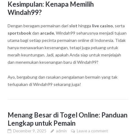
Kesimpulan: Kenapa Memilih
Windah99?
Dengan beragam permainan dari
slot
hingga
live casino
, serta
sportsbook
dan
arcade
, Windah99 seharusnya menjadi tujuan
utama bagi setiap pecinta permainan online di Indonesia. Tidak
hanya menawarkan kesenangan, tetapi juga peluang untuk
meraih keuntungan. Jadi, apakah Anda siap untuk menjelajah
dan menemukan kesenangan baru di Windah99?
Ayo, bergabung dan rasakan pengalaman bermain yang tak
terlupakan di Windah99 sekarang juga!
Menang Besar di Togel Online: Panduan
Lengkap untuk Pemain
December 9, 2025
admin
Leave a comment