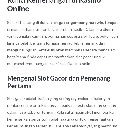
Online
Selamat datang di dunia
slot gacor gampang maxwin
, tempat
di mana setiap putaran bisa merubah nasib! Dalam era digital
yang semakin canggih, permainan seperti slot, lotre, poker, dan
lainnya telah bertransformasi menjadi lebih menarik dan
menguntungkan. Artikel ini akan membahas secara mendalam
bagaimana Anda dapat memanfaatkan slot gacor untuk
mencapai kemenangan maksimal di kasino online.
Mengenal Slot Gacor dan Pemenang
Pertama
Slot gacor adalah istilah yang sering digunakan di kalangan
penjudi online untuk menggambarkan mesin slot yang sedang
dalam fase keberuntungan. Kala satu mesin aktif memberikan
kemenangan beruntun, itulah saatnya untuk memanfaatkan
keberuntungan tersebut. Tapi, apa sebenarnya yang membuat