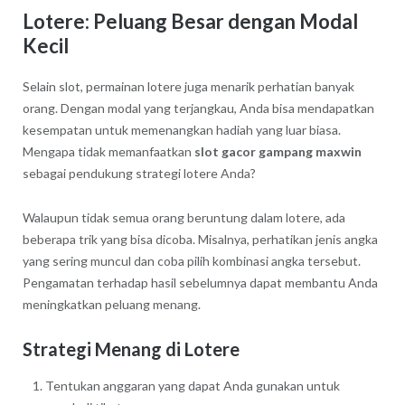
Lotere: Peluang Besar dengan Modal
Kecil
Selain slot, permainan lotere juga menarik perhatian banyak
orang. Dengan modal yang terjangkau, Anda bisa mendapatkan
kesempatan untuk memenangkan hadiah yang luar biasa.
Mengapa tidak memanfaatkan
slot gacor gampang maxwin
sebagai pendukung strategi lotere Anda?
Walaupun tidak semua orang beruntung dalam lotere, ada
beberapa trik yang bisa dicoba. Misalnya, perhatikan jenis angka
yang sering muncul dan coba pilih kombinasi angka tersebut.
Pengamatan terhadap hasil sebelumnya dapat membantu Anda
meningkatkan peluang menang.
Strategi Menang di Lotere
Tentukan anggaran yang dapat Anda gunakan untuk