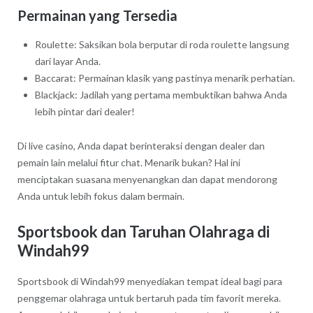
Permainan yang Tersedia
Roulette: Saksikan bola berputar di roda roulette langsung
dari layar Anda.
Baccarat: Permainan klasik yang pastinya menarik perhatian.
Blackjack: Jadilah yang pertama membuktikan bahwa Anda
lebih pintar dari dealer!
Di live casino, Anda dapat berinteraksi dengan dealer dan
pemain lain melalui fitur chat. Menarik bukan? Hal ini
menciptakan suasana menyenangkan dan dapat mendorong
Anda untuk lebih fokus dalam bermain.
Sportsbook dan Taruhan Olahraga di
Windah99
Sportsbook di Windah99 menyediakan tempat ideal bagi para
penggemar olahraga untuk bertaruh pada tim favorit mereka.