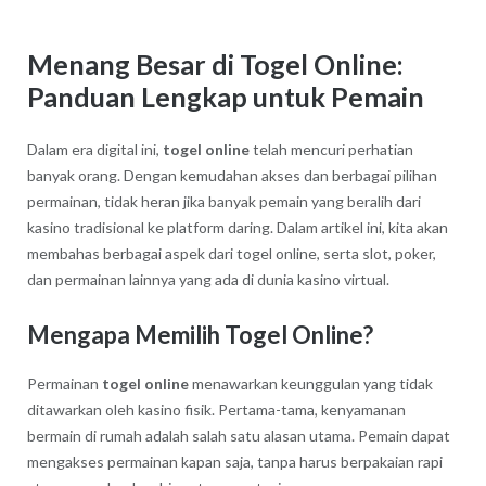
Menang Besar di Togel Online:
Panduan Lengkap untuk Pemain
Dalam era digital ini,
togel online
telah mencuri perhatian
banyak orang. Dengan kemudahan akses dan berbagai pilihan
permainan, tidak heran jika banyak pemain yang beralih dari
kasino tradisional ke platform daring. Dalam artikel ini, kita akan
membahas berbagai aspek dari togel online, serta slot, poker,
dan permainan lainnya yang ada di dunia kasino virtual.
Mengapa Memilih Togel Online?
Permainan
togel online
menawarkan keunggulan yang tidak
ditawarkan oleh kasino fisik. Pertama-tama, kenyamanan
bermain di rumah adalah salah satu alasan utama. Pemain dapat
mengakses permainan kapan saja, tanpa harus berpakaian rapi