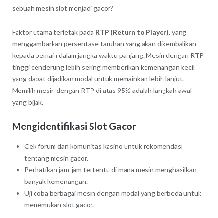
sebuah mesin slot menjadi gacor?
Faktor utama terletak pada
RTP (Return to Player)
, yang
menggambarkan persentase taruhan yang akan dikembalikan
kepada pemain dalam jangka waktu panjang. Mesin dengan RTP
tinggi cenderung lebih sering memberikan kemenangan kecil
yang dapat dijadikan modal untuk memainkan lebih lanjut.
Memilih mesin dengan RTP di atas 95% adalah langkah awal
yang bijak.
Mengidentifikasi Slot Gacor
Cek forum dan komunitas kasino untuk rekomendasi
tentang mesin gacor.
Perhatikan jam-jam tertentu di mana mesin menghasilkan
banyak kemenangan.
Uji coba berbagai mesin dengan modal yang berbeda untuk
menemukan slot gacor.