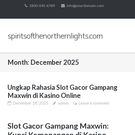
Skip
1800-345-6789
info@yourdomain.com
to
content
spiritsofthenorthernlights.com
Month:
December 2025
Ungkap Rahasia Slot Gacor Gampang
Maxwin di Kasino Online
December 18, 2025
admin
Leave a comment
Slot Gacor Gampang Maxwin:
Kunci Kemenangan di Kasino