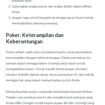
membeli tiket.
Gabungkan angka panas dan angka dingin dalam pilihan
Anda.
Jangan ragu untuk bergabung dengan grup lotere untuk
meningkatkan peluang menang.
Poker: Keterampilan dan
Keberuntungan
Poker adalah salah satu permainan kasino yang memadukan
keterampilan dengan keberuntungan. Dalam permainan ini,
pemain dapat menggunakan strategi yang tepat untuk
mengalahkan lawan. Untuk meraih kemenangan di poker,
ketahui terlebih dahulu dasar-dasar permainan ini, dan teknik
menggertak yang dapat memantapkan posisi Anda.
Menjadi pemain poker yang baik memerlukan banyak latihan.
Pelajari cara membaca kartu dan menghormati peluang yang
Anda miliki. Dengan modal kepercayaan diri dan strategi yang