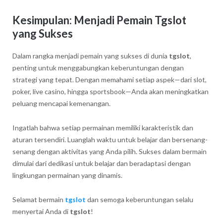
Kesimpulan: Menjadi Pemain Tgslot
yang Sukses
Dalam rangka menjadi pemain yang sukses di dunia
tgslot
,
penting untuk menggabungkan keberuntungan dengan
strategi yang tepat. Dengan memahami setiap aspek—dari slot,
poker, live casino, hingga sportsbook—Anda akan meningkatkan
peluang mencapai kemenangan.
Ingatlah bahwa setiap permainan memiliki karakteristik dan
aturan tersendiri. Luanglah waktu untuk belajar dan bersenang-
senang dengan aktivitas yang Anda pilih. Sukses dalam bermain
dimulai dari dedikasi untuk belajar dan beradaptasi dengan
lingkungan permainan yang dinamis.
Selamat bermain
tgslot
dan semoga keberuntungan selalu
menyertai Anda di
tgslot
!