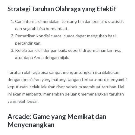
Strategi Taruhan Olahraga yang Efektif
Cari informasi mendalam tentang tim dan pemain: statistik
dan sejarah bisa bermanfaat.
Perhatikan kondisi cuaca: cuaca dapat mengubah hasil
pertandingan.
Kelola bankroll dengan baik: seperti di permainan lainnya,
atur dana Anda dengan bijak.
Taruhan olahraga bisa sangat menguntungkan jika dilakukan
dengan pemikiran yang matang. Jangan terburu-buru mengambil
keputusan, selalu lakukan riset sebelum membuat taruhan. Hal
ini akan membantu menambah peluang memenangkan taruhan
yang lebih besar.
Arcade: Game yang Memikat dan
Menyenangkan