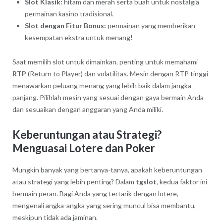
Slot Klasik:
hitam dan merah serta buah untuk nostalgia
permainan kasino tradisional.
Slot dengan Fitur Bonus:
permainan yang memberikan
kesempatan ekstra untuk menang!
Saat memilih slot untuk dimainkan, penting untuk memahami
RTP
(Return to Player) dan volatilitas. Mesin dengan RTP tinggi
menawarkan peluang menang yang lebih baik dalam jangka
panjang. Pilihlah mesin yang sesuai dengan gaya bermain Anda
dan sesuaikan dengan anggaran yang Anda miliki.
Keberuntungan atau Strategi?
Menguasai Lotere dan Poker
Mungkin banyak yang bertanya-tanya, apakah keberuntungan
atau strategi yang lebih penting? Dalam
tgslot
, kedua faktor ini
bermain peran. Bagi Anda yang tertarik dengan lotere,
mengenali angka-angka yang sering muncul bisa membantu,
meskipun tidak ada jaminan.