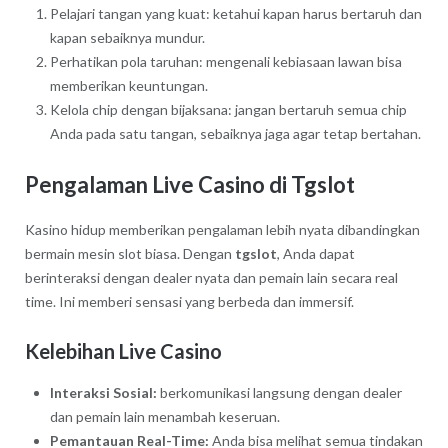
Pelajari tangan yang kuat: ketahui kapan harus bertaruh dan
kapan sebaiknya mundur.
Perhatikan pola taruhan: mengenali kebiasaan lawan bisa
memberikan keuntungan.
Kelola chip dengan bijaksana: jangan bertaruh semua chip
Anda pada satu tangan, sebaiknya jaga agar tetap bertahan.
Pengalaman Live Casino di Tgslot
Kasino hidup memberikan pengalaman lebih nyata dibandingkan
bermain mesin slot biasa. Dengan
tgslot
, Anda dapat
berinteraksi dengan dealer nyata dan pemain lain secara real
time. Ini memberi sensasi yang berbeda dan immersif.
Kelebihan Live Casino
Interaksi Sosial:
berkomunikasi langsung dengan dealer
dan pemain lain menambah keseruan.
Pemantauan Real-Time:
Anda bisa melihat semua tindakan