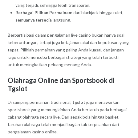
yang terjadi, sehingga lebih transparan.
Berbagai Pilihan Permainan:
dari blackjack hingga rulet,
semuanya tersedia langsung.
Berpartisipasi dalam pengalaman live casino bukan hanya soal
keberuntungan, tetapi juga ketajaman akal dan keputusan yang
tepat. Pilihlah permainan yang paling Anda kuasai, dan jangan
ragu untuk mencoba berbagai strategi yang telah terbukti
untuk meningkatkan peluang menang Anda.
Olahraga Online dan Sportsbook di
Tgslot
Di samping permainan tradisional,
tgslot
juga menawarkan
sportsbook yang memungkinkan Anda bertaruh pada berbagai
cabang olahraga secara live. Dari sepak bola hingga basket,
taruhan olahraga telah menjadi bagian tak terpisahkan dari
pengalaman kasino online.