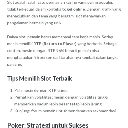
Slot adalah salah satu permainan kasino yang paling populer,
tidak terkecuali dalam konteks
togel online
. Dengan grafik yang
menakjubkan dan tema yang beragam, slot menawarkan
pengalaman bermain yang unik.
Dalam slot, pemain harus memahami cara kerja mesin. Setiap
mesin memiliki
RTP (Return to Player)
yang berbeda. Sebagai
contoh, mesin dengan RTP 96% berarti pemain bisa
mengharapkan 96 persen dari taruhannya kembali dalam jangka
panjang.
Tips Memilih Slot Terbaik
Pilih mesin dengan RTP tinggi.
Perhatikan volatilitas; mesin dengan volatilitas tinggi
memberikan hadiah lebih besar tetapi lebih jarang.
Kunjungi forum pemain untuk mendapatkan rekomendasi.
Poker: Strategi untuk Sukses