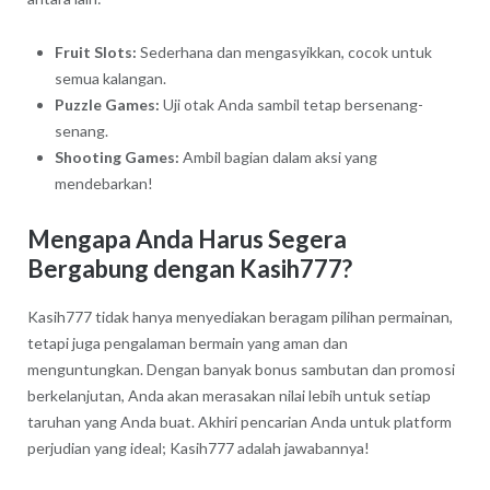
Fruit Slots:
Sederhana dan mengasyikkan, cocok untuk
semua kalangan.
Puzzle Games:
Uji otak Anda sambil tetap bersenang-
senang.
Shooting Games:
Ambil bagian dalam aksi yang
mendebarkan!
Mengapa Anda Harus Segera
Bergabung dengan Kasih777?
Kasih777 tidak hanya menyediakan beragam pilihan permainan,
tetapi juga pengalaman bermain yang aman dan
menguntungkan. Dengan banyak bonus sambutan dan promosi
berkelanjutan, Anda akan merasakan nilai lebih untuk setiap
taruhan yang Anda buat. Akhiri pencarian Anda untuk platform
perjudian yang ideal; Kasih777 adalah jawabannya!