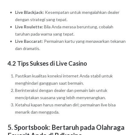
Live Blackjack:
Kesempatan untuk mengalahkan dealer
dengan strategi yang tepat.
Live Roulette:
Bila Anda merasa beruntung, cobalah
taruhan pada warna yang tepat.
Live Baccarat:
Permainan kartu yang menawarkan tekanan
dan dramatis.
4.2 Tips Sukses di Live Casino
Pastikan kualitas koneksi internet Anda stabil untuk
menghindari gangguan saat bermain.
Berinteraksi dengan dealer dan pemain lain untuk
menciptakan suasana yang lebih menyenangkan.
Ketahui kapan harus menahan diri; permainan live bisa
menarik dan menggoda.
5. Sportsbook: Bertaruh pada Olahraga