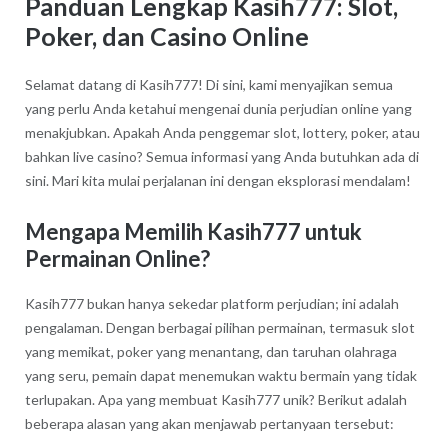
Panduan Lengkap Kasih777: Slot,
Poker, dan Casino Online
Selamat datang di Kasih777! Di sini, kami menyajikan semua
yang perlu Anda ketahui mengenai dunia perjudian online yang
menakjubkan. Apakah Anda penggemar slot, lottery, poker, atau
bahkan live casino? Semua informasi yang Anda butuhkan ada di
sini. Mari kita mulai perjalanan ini dengan eksplorasi mendalam!
Mengapa Memilih Kasih777 untuk
Permainan Online?
Kasih777 bukan hanya sekedar platform perjudian; ini adalah
pengalaman. Dengan berbagai pilihan permainan, termasuk slot
yang memikat, poker yang menantang, dan taruhan olahraga
yang seru, pemain dapat menemukan waktu bermain yang tidak
terlupakan. Apa yang membuat Kasih777 unik? Berikut adalah
beberapa alasan yang akan menjawab pertanyaan tersebut: