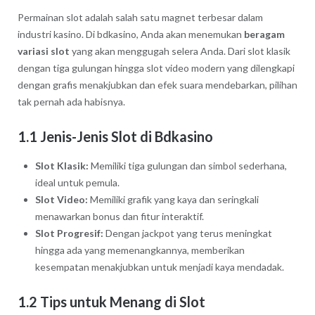
Permainan slot adalah salah satu magnet terbesar dalam
industri kasino. Di bdkasino, Anda akan menemukan
beragam
variasi slot
yang akan menggugah selera Anda. Dari slot klasik
dengan tiga gulungan hingga slot video modern yang dilengkapi
dengan grafis menakjubkan dan efek suara mendebarkan, pilihan
tak pernah ada habisnya.
1.1 Jenis-Jenis Slot di Bdkasino
Slot Klasik:
Memiliki tiga gulungan dan simbol sederhana,
ideal untuk pemula.
Slot Video:
Memiliki grafik yang kaya dan seringkali
menawarkan bonus dan fitur interaktif.
Slot Progresif:
Dengan jackpot yang terus meningkat
hingga ada yang memenangkannya, memberikan
kesempatan menakjubkan untuk menjadi kaya mendadak.
1.2 Tips untuk Menang di Slot