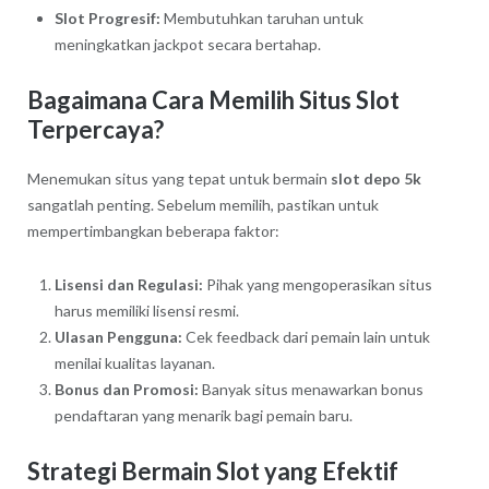
Slot Progresif:
Membutuhkan taruhan untuk
meningkatkan jackpot secara bertahap.
Bagaimana Cara Memilih Situs Slot
Terpercaya?
Menemukan situs yang tepat untuk bermain
slot depo 5k
sangatlah penting. Sebelum memilih, pastikan untuk
mempertimbangkan beberapa faktor:
Lisensi dan Regulasi:
Pihak yang mengoperasikan situs
harus memiliki lisensi resmi.
Ulasan Pengguna:
Cek feedback dari pemain lain untuk
menilai kualitas layanan.
Bonus dan Promosi:
Banyak situs menawarkan bonus
pendaftaran yang menarik bagi pemain baru.
Strategi Bermain Slot yang Efektif