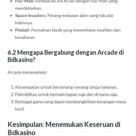
Pac-Man:
Kembali ke era 80-an dengan Pac-Man yang
mendebarkan.
Space Invaders:
Perang melawan alien yang tak ada
habisnya.
Pinball:
Permainan klasik yang memerlukan keahlian dan
kesabaran.
6.2 Mengapa Bergabung dengan Arcade di
Bdkasino?
Arcade menawarkan:
Kesempatan untuk bersenang-senang tanpa tekanan.
Fleksibilitas untuk bermain kapan saja dan di mana saja.
Berbagai game yang dapat membangkitkan kenangan masa
kecil.
Kesimpulan: Menemukan Keseruan di
Bdkasino