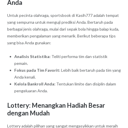
Anda
Untuk pecinta olahraga, sportsbook di Kasih777 adalah tempat
yang sempurna untuk menguji prediksi Anda. Bertaruh pada
berbagai jenis olahraga, mulai dari sepak bola hingga balap kuda,
memberikan pengalaman yang menarik. Berikut beberapa tips
yang bisa Anda gunakan:
Analisis Statistika:
Teliti performa tim dan statistik
pemain.
Fokus pada Tim Favorit:
Lebih baik bertaruh pada tim yang
Anda kenali.
Kelola Bankroll Anda:
Tentukan limite dan disiplin dalam
pengeluaran Anda.
Lottery: Menangkan Hadiah Besar
dengan Mudah
Lottery adalah pilihan yang sangat mengasyikkan untuk meraih