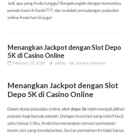
Jadi, apa yang Anda tunggu? Bergabunglah dengan komunitas
pemain kami di Kasih777, dan mulailah petualangan perjudian
online Anda hari ini juga!
Menangkan Jackpot dengan Slot Depo
5K di Casino Online
February 12, 2026
admin
Leave a comment
Menangkan Jackpot dengan Slot
Depo 5K di Casino Online
Dalam dunia perjudian online,
slot depo 5k
telah menjadi pilihan
populer bagi banyak pemain. Dengan investasi yang relatif kecil,
yaitu hanya 5 ribu, Anda bisa merasakan sensasi permainan
mesin slot yang mendebarkan. Sector permainan ini tidak hanya