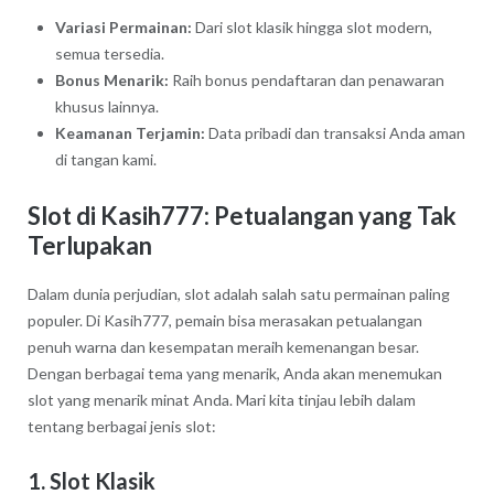
Variasi Permainan:
Dari slot klasik hingga slot modern,
semua tersedia.
Bonus Menarik:
Raih bonus pendaftaran dan penawaran
khusus lainnya.
Keamanan Terjamin:
Data pribadi dan transaksi Anda aman
di tangan kami.
Slot di Kasih777: Petualangan yang Tak
Terlupakan
Dalam dunia perjudian, slot adalah salah satu permainan paling
populer. Di Kasih777, pemain bisa merasakan petualangan
penuh warna dan kesempatan meraih kemenangan besar.
Dengan berbagai tema yang menarik, Anda akan menemukan
slot yang menarik minat Anda. Mari kita tinjau lebih dalam
tentang berbagai jenis slot:
1. Slot Klasik