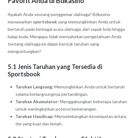
Favorit Anda di Bdkasino
Apakah Anda seorang penggemar olahraga? Bdkasino
menawarkan
sportsbook
yang memungkinkan Anda untuk
bertaruh pada berbagai acara olahraga, dari sepak bola hingga
balap kuda. Mengapa tidak menyalurkan pengetahuan Anda
tentang olahraga ke dalam bentuk taruhan yang
menguntungkan?
5.1 Jenis Taruhan yang Tersedia di
Sportsbook
Taruhan Langsung:
Memungkinkan Anda untuk bertaruh
selama berlangsungnya pertandingan.
Taruhan Akumulator:
Menggabungkan beberapa taruhan
untuk meningkatkan potensi kemenangan.
Taruhan Handicap:
Menyeimbangkan kesempatan antara
tim yang kuat dan lemah.