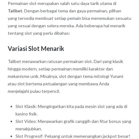
Permainan slot merupakan salah satu daya tarik utama di
Talibet
. Dengan berbagai tema dan gaya permainan, pilihan
yang tersedia membuat setiap pemain bisa menemukan sesuatu
yang sesuai dengan selera mereka. Ada beberapa hal menarik
tentang slot yang perlu dibahas:
Variasi Slot Menarik
Talibet menawarkan ratusan permainan slot. Dari yang klasik
hingga modern, setiap permainan memiliki karakter dan
mekanisme unik. Misalnya, slot dengan tema mitologi Yunani
atau slot bertema petualangan yang membawa Anda
menjelajahi pulau terpencil.
Slot Klasik: Mengingatkan kita pada mesin slot yang ada di
kasino fisik.
Slot Video: Menawarkan grafik canggih dan fitur bonus yang
menakjubkan.
Slot Progresif: Peluang untuk memenangkan jackpot besar!