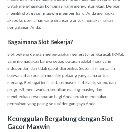
untuk menghasilkan kombinasi yang menguntungkan. Dengan
memilih
slot gacor maxwin member baru
, Anda membuka
akses ke permainan yang dirancang untuk memaksimalkan
pengalaman Anda.
Bagaimana Slot Bekerja?
Slot bekerja dengan menggunakan generator angka acak (RNG),
yang memastikan bahwa setiap putaran adalah hasil yang
independen dan tidak dapat diprediksi. Sistem ini menjamin
bahwa setiap pemain memiliki peluang yang sama untuk
menang. Berbagai jenis slot, termasuk slot klasik, video, dan
progresif, menawarkan keunikan masing-masing dan
memberikan kesempatan bagi Anda untuk menemukan
permainan yang paling sesuai dengan gaya Anda.
Keunggulan Bergabung dengan Slot
Gacor Maxwin