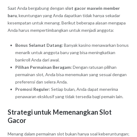
Saat Anda bergabung dengan
slot gacor maxwin member
baru
, keuntungan yang Anda dapatkan tidak hanya sekadar
kesempatan untuk menang. Berikut beberapa alasan mengapa
Anda harus mempertimbangkan untuk menjadi anggota:
Bonus Selamat Datang:
Banyak kasino menawarkan bonus
menarik untuk anggota baru yang bisa meningkatkan
bankroll Anda dari awal.
Pilihan Permainan Beragam:
Dengan ratusan pilihan
permainan slot, Anda bisa menemukan yang sesuai dengan
preferensi dan selera Anda.
Promosi Reguler:
Setiap bulan, Anda dapat menerima
penawaran eksklusif yang tidak tersedia bagi pemain lain.
Strategi untuk Memenangkan Slot
Gacor
Menang dalam permainan slot bukan hanya soal keberuntungan;