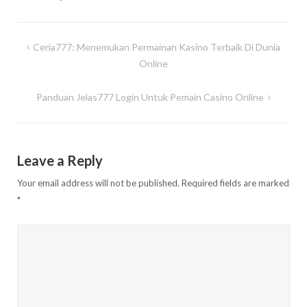
Post
Ceria777: Menemukan Permainan Kasino Terbaik Di Dunia
navigation
Online
Panduan Jelas777 Login Untuk Pemain Casino Online
Leave a Reply
Your email address will not be published.
Required fields are marked
*