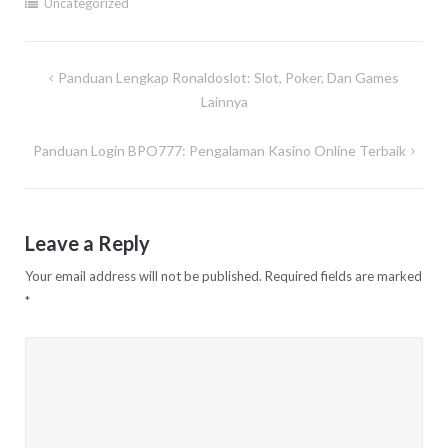
Uncategorized
Post
Panduan Lengkap Ronaldoslot: Slot, Poker, Dan Games
navigation
Lainnya
Panduan Login BPO777: Pengalaman Kasino Online Terbaik
Leave a Reply
Your email address will not be published.
Required fields are marked
*