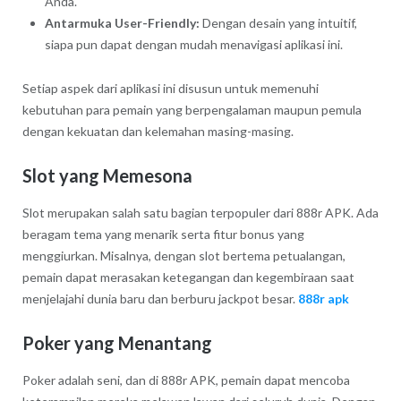
Anda.
Antarmuka User-Friendly:
Dengan desain yang intuitif,
siapa pun dapat dengan mudah menavigasi aplikasi ini.
Setiap aspek dari aplikasi ini disusun untuk memenuhi
kebutuhan para pemain yang berpengalaman maupun pemula
dengan kekuatan dan kelemahan masing-masing.
Slot yang Memesona
Slot merupakan salah satu bagian terpopuler dari 888r APK. Ada
beragam tema yang menarik serta fitur bonus yang
menggiurkan. Misalnya, dengan slot bertema petualangan,
pemain dapat merasakan ketegangan dan kegembiraan saat
menjelajahi dunia baru dan berburu jackpot besar.
888r apk
Poker yang Menantang
Poker adalah seni, dan di 888r APK, pemain dapat mencoba