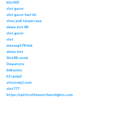
kilo303
slot gacor
slot gacor hari ini
situs judi terpercaya
dewa slot 88
slot gacor
slot
musang178 link
dewa slot
Slot88 resmi
Dewatoto
bdkasino
h5 rpvip5
situssvip2.com
slot777
https://spiritsofthenorthernlights.com