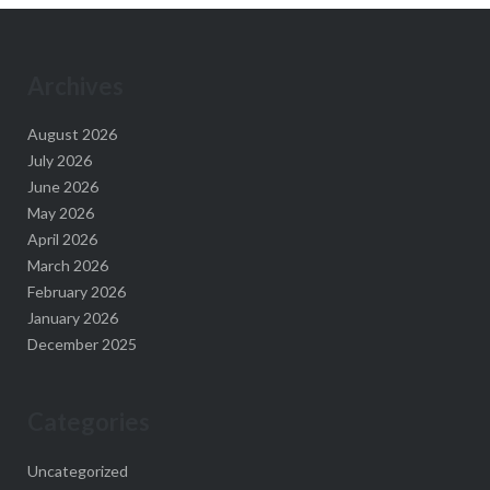
Archives
August 2026
July 2026
June 2026
May 2026
April 2026
March 2026
February 2026
January 2026
December 2025
Categories
Uncategorized