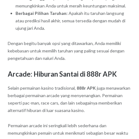
memungkinkan Anda untuk meraih keuntungan maksimal.
Berbagai Pilihan Taruhan:
Apakah itu taruhan langsung
atau prediksi hasil akhir, semua tersedia dengan mudah di
ujung jari Anda.
Dengan begitu banyak opsi yang ditawarkan, Anda memiliki
kebebasan untuk memilih taruhan yang paling sesuai dengan
pengetahuan dan naluri Anda.
Arcade: Hiburan Santai di 888r APK
Selain permainan kasino tradisional,
888r APK
juga menawarkan
berbagai permainan arcade yang menyenangkan. Permainan
seperti pac-man, race cars, dan lain sebagainya memberikan
alternatif hiburan di luar suasana kasino.
Permainan arcade ini seringkali lebih sederhana dan
memungkinkan pemain untuk menikmati sebagian besar waktu