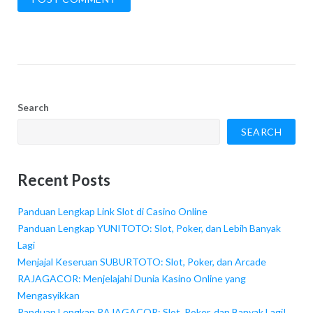
Search
SEARCH
Recent Posts
Panduan Lengkap Link Slot di Casino Online
Panduan Lengkap YUNITOTO: Slot, Poker, dan Lebih Banyak
Lagi
Menjajal Keseruan SUBURTOTO: Slot, Poker, dan Arcade
RAJAGACOR: Menjelajahi Dunia Kasino Online yang
Mengasyikkan
Panduan Lengkap RAJAGACOR: Slot, Poker, dan Banyak Lagi!