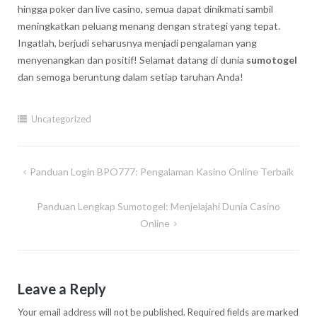
hingga poker dan live casino, semua dapat dinikmati sambil
meningkatkan peluang menang dengan strategi yang tepat.
Ingatlah, berjudi seharusnya menjadi pengalaman yang
menyenangkan dan positif! Selamat datang di dunia
sumotogel
dan semoga beruntung dalam setiap taruhan Anda!
Uncategorized
Post
Panduan Login BPO777: Pengalaman Kasino Online Terbaik
navigation
Panduan Lengkap Sumotogel: Menjelajahi Dunia Casino
Online
Leave a Reply
Your email address will not be published.
Required fields are marked