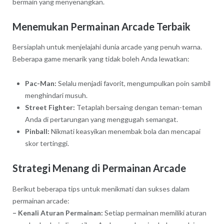
bermain yang menyenangkan.
Menemukan Permainan Arcade Terbaik
Bersiaplah untuk menjelajahi dunia arcade yang penuh warna.
Beberapa game menarik yang tidak boleh Anda lewatkan:
Pac-Man:
Selalu menjadi favorit, mengumpulkan poin sambil
menghindari musuh.
Street Fighter:
Tetaplah bersaing dengan teman-teman
Anda di pertarungan yang menggugah semangat.
Pinball:
Nikmati keasyikan menembak bola dan mencapai
skor tertinggi.
Strategi Menang di Permainan Arcade
Berikut beberapa tips untuk menikmati dan sukses dalam
permainan arcade:
– Kenali Aturan Permainan:
Setiap permainan memiliki aturan