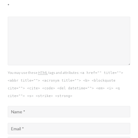
*
You may use these
HTML
tags and attributes:
<a href="" title="">
<abbr title=""> <acronym title=""> <b> <blockquote
cite=""> <cite> <code> <del datetime=""> <em> <i> <q
cite=""> <s> <strike> <strong>