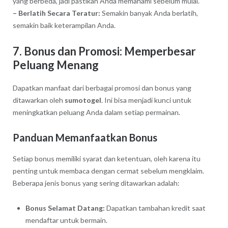
yang berbeda, jadi pastikan Anda memahami sebelum mulai.
– Berlatih Secara Teratur:
Semakin banyak Anda berlatih,
semakin baik keterampilan Anda.
7. Bonus dan Promosi: Memperbesar
Peluang Menang
Dapatkan manfaat dari berbagai promosi dan bonus yang
ditawarkan oleh
sumotogel
. Ini bisa menjadi kunci untuk
meningkatkan peluang Anda dalam setiap permainan.
Panduan Memanfaatkan Bonus
Setiap bonus memiliki syarat dan ketentuan, oleh karena itu
penting untuk membaca dengan cermat sebelum mengklaim.
Beberapa jenis bonus yang sering ditawarkan adalah:
Bonus Selamat Datang:
Dapatkan tambahan kredit saat
mendaftar untuk bermain.