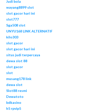
Judi bola
wayang8899 slot
slot gacor hari ini
slot777
Sga508 slot
UNYU168 LINK ALTERNATIF
kilo303
slot gacor
slot gacor hari ini
situs judi terpercaya
dewa slot 88
slot gacor
slot
musang178 link
dewa slot
Slot88 resmi
Dewatoto
bdkasino
h5 rpvip5