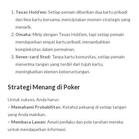
Texas Hold’em:
Setiap pemain diberikan dua kartu pribadi
dan lima kartu bersama, menciptakan momen strategis yang
menarik.
Omaha:
Mirip dengan Texas Hold’em, tapi setiap pemain
mendapatkan empat kartu pribadi, menambahkan
kompleksitas dalam permainan.
Seven-card Stud:
Tanpa kartu komunitas, setiap pemain
menerima tangan yang terdiri dari tujuh kartu,
meningkatkan elemen keberuntungan.
Strategi Menang di Poker
Untuk sukses, Anda harus:
– Memahami Probabilitas:
Ketahui peluang di setiap tangan
yang Anda mainkan.
– Membaca Lawan:
Amati perilaku dan pola taruhan mereka
untuk mendapatkan informasi.