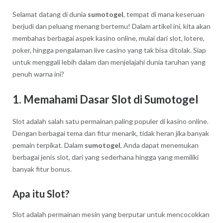
Selamat datang di dunia
sumotogel
, tempat di mana keseruan
berjudi dan peluang menang bertemu! Dalam artikel ini, kita akan
membahas berbagai aspek kasino online, mulai dari slot, lotere,
poker, hingga pengalaman live casino yang tak bisa ditolak. Siap
untuk menggali lebih dalam dan menjelajahi dunia taruhan yang
penuh warna ini?
1. Memahami Dasar Slot di Sumotogel
Slot adalah salah satu permainan paling populer di kasino online.
Dengan berbagai tema dan fitur menarik, tidak heran jika banyak
pemain terpikat. Dalam
sumotogel
, Anda dapat menemukan
berbagai jenis slot, dari yang sederhana hingga yang memiliki
banyak fitur bonus.
Apa itu Slot?
Slot adalah permainan mesin yang berputar untuk mencocokkan