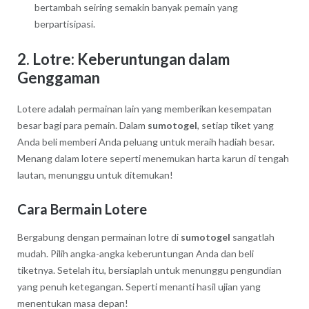
bertambah seiring semakin banyak pemain yang
berpartisipasi.
2. Lotre: Keberuntungan dalam
Genggaman
Lotere adalah permainan lain yang memberikan kesempatan
besar bagi para pemain. Dalam
sumotogel
, setiap tiket yang
Anda beli memberi Anda peluang untuk meraih hadiah besar.
Menang dalam lotere seperti menemukan harta karun di tengah
lautan, menunggu untuk ditemukan!
Cara Bermain Lotere
Bergabung dengan permainan lotre di
sumotogel
sangatlah
mudah. Pilih angka-angka keberuntungan Anda dan beli
tiketnya. Setelah itu, bersiaplah untuk menunggu pengundian
yang penuh ketegangan. Seperti menanti hasil ujian yang
menentukan masa depan!