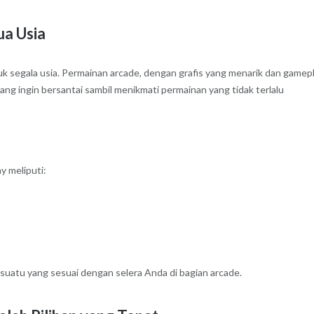
ua Usia
k segala usia. Permainan arcade, dengan grafis yang menarik dan gamep
ng ingin bersantai sambil menikmati permainan yang tidak terlalu
y meliputi:
suatu yang sesuai dengan selera Anda di bagian arcade.