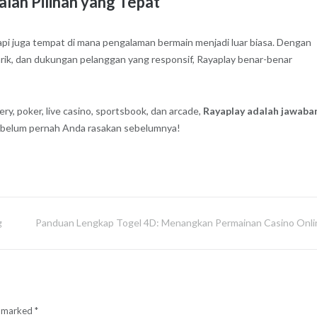
lah Pilihan yang Tepat
tapi juga tempat di mana pengalaman bermain menjadi luar biasa. Dengan
rik, dan dukungan pelanggan yang responsif, Rayaplay benar-benar
ery, poker, live casino, sportsbook, dan arcade,
Rayaplay adalah jawaba
g belum pernah Anda rasakan sebelumnya!
g
Panduan Lengkap Togel 4D: Menangkan Permainan Casino Onli
e marked
*