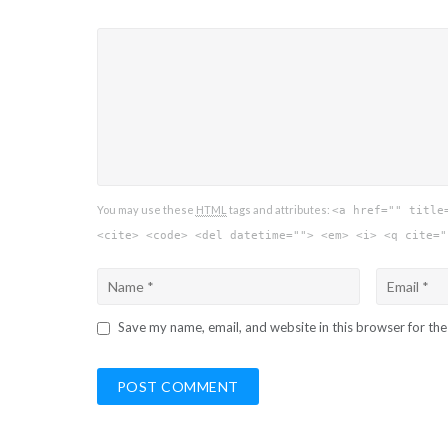
You may use these
HTML
tags and attributes:
<a href="" title
<cite> <code> <del datetime=""> <em> <i> <q cite="
Save my name, email, and website in this browser for th