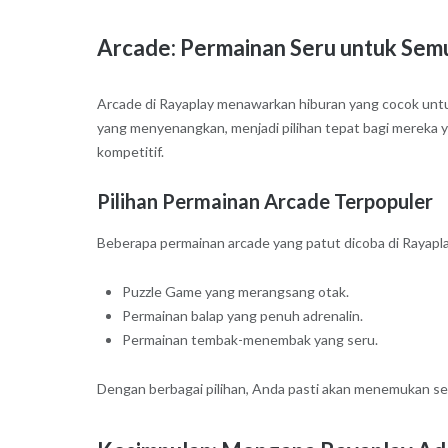
Arcade: Permainan Seru untuk Sem
Arcade di Rayaplay menawarkan hiburan yang cocok untu
yang menyenangkan, menjadi pilihan tepat bagi mereka ya
kompetitif.
Pilihan Permainan Arcade Terpopuler
Beberapa permainan arcade yang patut dicoba di Rayapla
Puzzle Game yang merangsang otak.
Permainan balap yang penuh adrenalin.
Permainan tembak-menembak yang seru.
Dengan berbagai pilihan, Anda pasti akan menemukan se