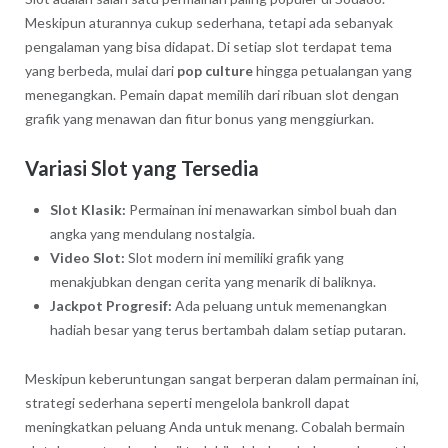
Meskipun aturannya cukup sederhana, tetapi ada sebanyak
pengalaman yang bisa didapat. Di setiap slot terdapat tema
yang berbeda, mulai dari
pop culture
hingga petualangan yang
menegangkan. Pemain dapat memilih dari ribuan slot dengan
grafik yang menawan dan fitur bonus yang menggiurkan.
Variasi Slot yang Tersedia
Slot Klasik:
Permainan ini menawarkan simbol buah dan
angka yang mendulang nostalgia.
Video Slot:
Slot modern ini memiliki grafik yang
menakjubkan dengan cerita yang menarik di baliknya.
Jackpot Progresif:
Ada peluang untuk memenangkan
hadiah besar yang terus bertambah dalam setiap putaran.
Meskipun keberuntungan sangat berperan dalam permainan ini,
strategi sederhana seperti mengelola bankroll dapat
meningkatkan peluang Anda untuk menang. Cobalah bermain