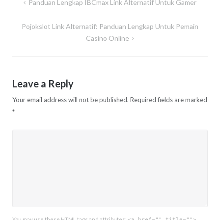
Post
Panduan Lengkap IBCmax Link Alternatif Untuk Gamer
navigation
Pojokslot Link Alternatif: Panduan Lengkap Untuk Pemain
Casino Online
Leave a Reply
Your email address will not be published.
Required fields are marked
*
You may use these
HTML
tags and attributes:
<a href="" title="">