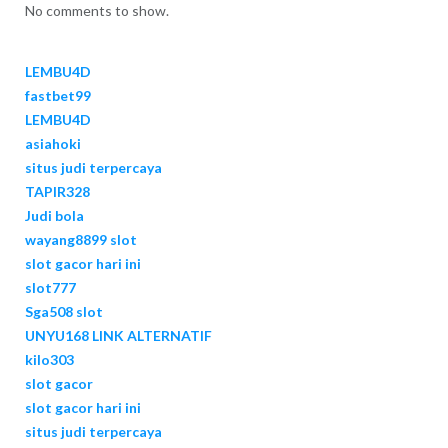
No comments to show.
LEMBU4D
fastbet99
LEMBU4D
asiahoki
situs judi terpercaya
TAPIR328
Judi bola
wayang8899 slot
slot gacor hari ini
slot777
Sga508 slot
UNYU168 LINK ALTERNATIF
kilo303
slot gacor
slot gacor hari ini
situs judi terpercaya