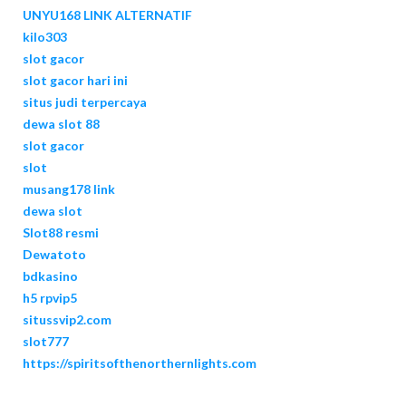
UNYU168 LINK ALTERNATIF
kilo303
slot gacor
slot gacor hari ini
situs judi terpercaya
dewa slot 88
slot gacor
slot
musang178 link
dewa slot
Slot88 resmi
Dewatoto
bdkasino
h5 rpvip5
situssvip2.com
slot777
https://spiritsofthenorthernlights.com