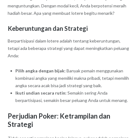
menguntungkan. Dengan modal kecil, Anda berpotensi meraih
hadiah besar. Apa yang membuat lotere begitu menarik?
Keberuntungan dan Strategi
Berpartisipasi dalam lotere adalah tentang keberuntungan,
tetapi ada beberapa strategi yang dapat meningkatkan peluang
Anda:
Pilih angka dengan bijak:
Banyak pemain menggunakan
kombinasi angka yang memiliki makna pribadi, tetapi memilih
angka secara acak bisa jadi strategi yang baik.
Ikuti undian secara rutin:
Semakin sering Anda
berpartisipasi, semakin besar peluang Anda untuk menang.
Perjudian Poker: Ketrampilan dan
Strategi