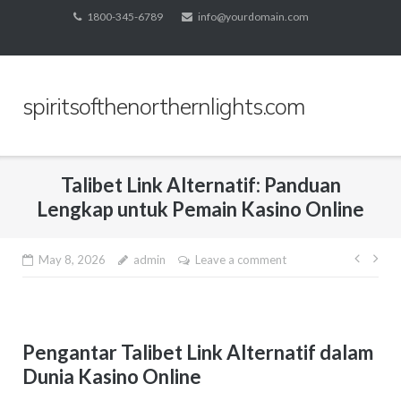
Skip
1800-345-6789
info@yourdomain.com
to
content
spiritsofthenorthernlights.com
Talibet Link Alternatif: Panduan
Lengkap untuk Pemain Kasino Online
Post
May 8, 2026
admin
Leave a comment
navig
Pengantar Talibet Link Alternatif dalam
Dunia Kasino Online