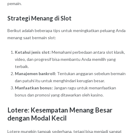
pemain.
Strategi Menang di Slot
Berikut adalah beberapa tips untuk meningkatkan peluang Anda
menang saat bermain slot:
Ketahui jenis slot:
Memahami perbedaan antara slot klasik,
video, dan progresif bisa membantu Anda memilih yang
terbaik.
Manajemen bankroll:
Tentukan anggaran sebelum bermain
dan patuhi itu untuk menghindari kerugian besar.
Manfaatkan bonus:
Jangan ragu untuk memanfaatkan
bonus dan promosi yang ditawarkan oleh kasino.
Lotere: Kesempatan Menang Besar
dengan Modal Kecil
Lotere mungkin tampak sederhana, tetapi bisa menjadi sangat