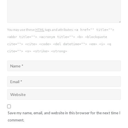
You may use these
HTML
tags and attributes:
<a href="" title="">
<abbr title=""> <acronym title=""> <b> <blockquote
cite=""> <cite> <code> <del datetime=""> <em> <i> <q
cite=""> <s> <strike> <strong>
Save my name, email, and website in this browser for the next time I
comment.